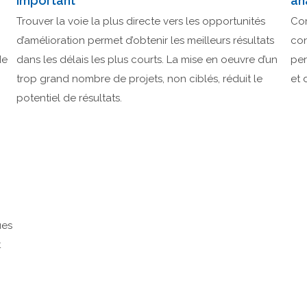
important
an
Trouver la voie la plus directe vers les opportunités
Com
d’amélioration permet d’obtenir les meilleurs résultats
con
de
dans les délais les plus courts. La mise en oeuvre d’un
per
trop grand nombre de projets, non ciblés, réduit le
et 
potentiel de résultats.
ues
t