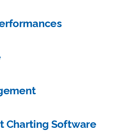
performances
é
agement
t Charting Software