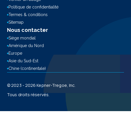
Politique de confidentialité
Termes & conditions
Sitemap
Nous contacter
Siège mondial
Amérique du Nord
Europe
Asie du Sud-Est
Chine (continentale)
© 2023 - 2026 Kepner-Tregoe, Inc.
Tous droits réservés.
This site is registered on
wpml.org
as a development site. Switch to a production
site key to
remove this banner
.