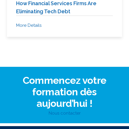
How Financial Services Firms Are
Eliminating Tech Debt
More Details
Commencez votre
formation dès
aujourd’hui !
Nous contacter