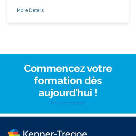
More Details
Commencez votre
formation dès
aujourd’hui !
Nous contacter