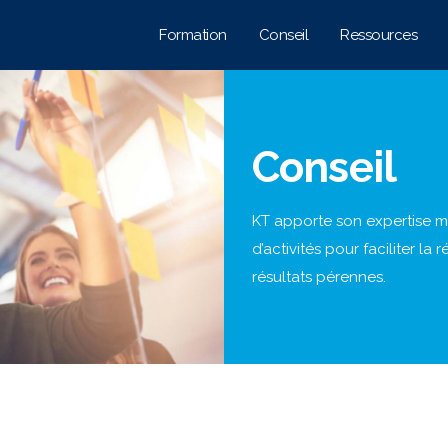
Formation
Conseil
Ressources
Conseil
KT apporte son expertise m
d’activités pour faciliter l
résultats pérennes.