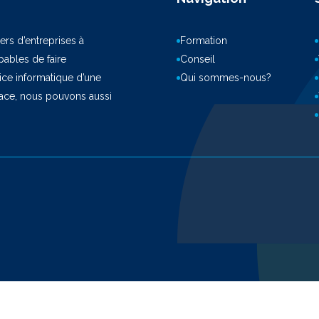
ers d’entreprises à
Formation
ables de faire
Conseil
vice informatique d’une
Qui sommes-nous?
pace, nous pouvons aussi
istered on
wpml.org
as a development site. Switch to a production site key to
rem