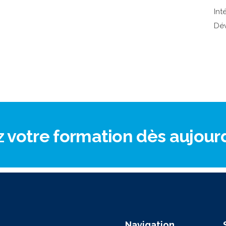
Int
Dé
otre formation dès aujourd’
Navigation