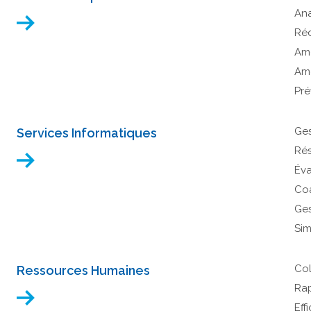
Ana
Réd
Amé
Amé
Pré
Ges
Services Informatiques
Rés
Éva
Co
Ges
Sim
Col
Ressources Humaines
Rap
Eff