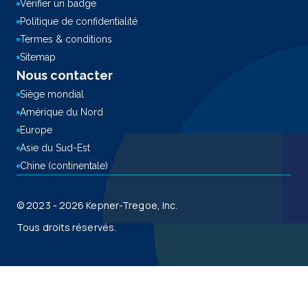
Vérifier un badge
Politique de confidentialité
Termes & conditions
Sitemap
Nous contacter
Siège mondial
Amérique du Nord
Europe
Asie du Sud-Est
Chine (continentale)
© 2023 - 2026 Kepner-Tregoe, Inc.
Tous droits réservés.
This site is registered on
wpml.org
as a development site. Switch to a production
site key to
remove this banner
.