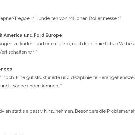
Kepner-Tregoe in Hunderten von Millionen Dollar messen.”
th America und Ford Europe
ungen zu finden, und ermutigt sie, nach kontinuierlichen Verbe
rt schaffen wir. ”
Sonoco
em hoch. Eine gut strukturierte und disziplinierte Herangehens
Grundursache finden können. ”
v an statt sie passiv hinzunehmen. Besonders die Problemanaly