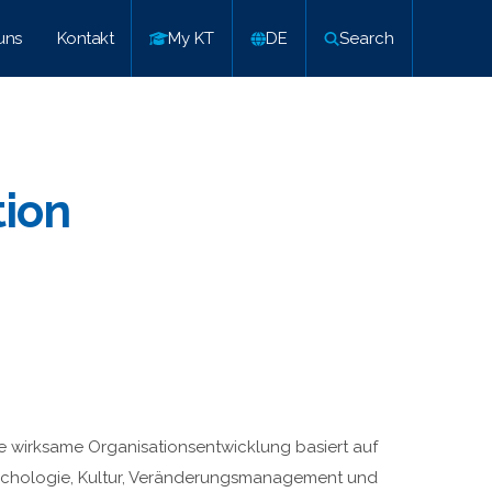
uns
Kontakt
My KT
DE
Search
tion
e wirksame Organisationsentwicklung basiert auf
chologie, Kultur, Veränderungsmanagement und