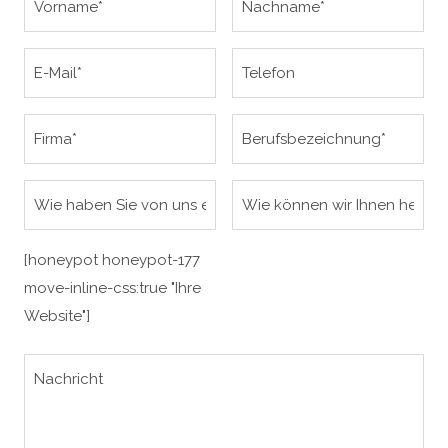
[honeypot honeypot-177
move-inline-css:true "Ihre
Website"]