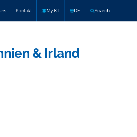
uns
Kontakt
My KT
DE
Search
nnien & Irland