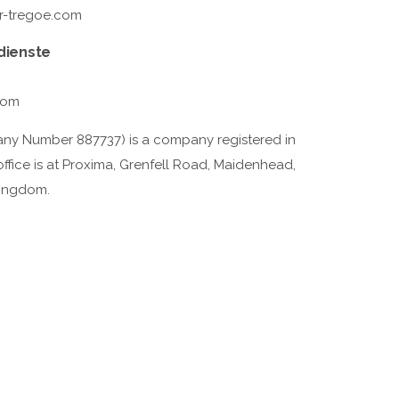
r-tregoe.com
dienste
com
ny Number 887737) is a company registered in
fice is at Proxima, Grenfell Road, Maidenhead,
Kingdom.