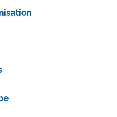
nisation
s
pe