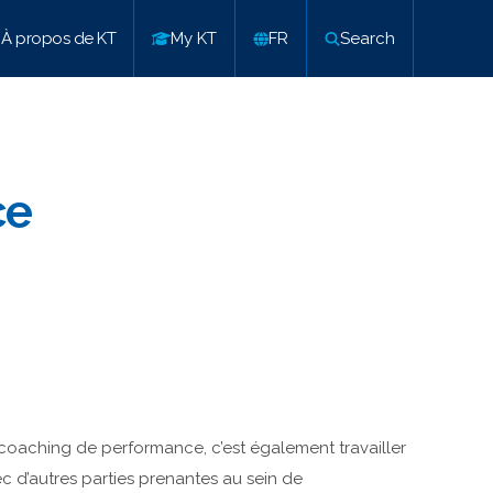
À propos de KT
My KT
FR
Search
ce
coaching de performance, c’est également travailler
c d’autres parties prenantes au sein de