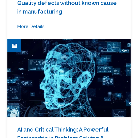
Quality defects without known cause
in manufacturing
More Details
AI and Critical Thinking: A Powerful