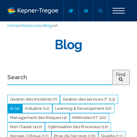
Home
>
Ressources
>
Blog
>
IA
Blog
Find
Gestion des Incidents (7)
Gestion des services IT (13)
IA (4)
Industrie (11)
Learning & Development (22)
Management des Risques (4)
Méthodes KT (20)
Non Classé (410)
Optimisation des Processus (10)
Pensée Critique (12)
Prise de Décision (16)
Qualité (11)