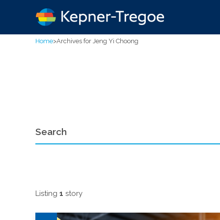
Home
>
Archives for Jeng Yi Choong
Listing
1
story