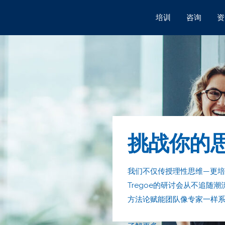
培训
咨询
资
挑战你的
我们不仅传授理性思维—更培养
Tregoe的研讨会从不追
方法论赋能团队像专家一样