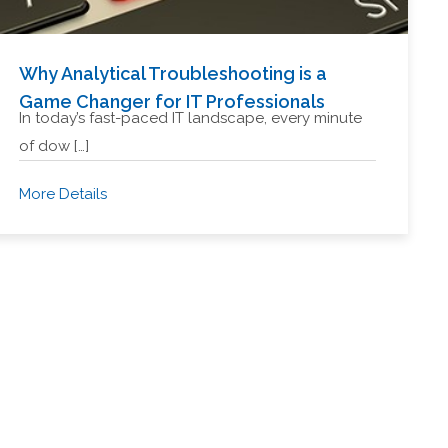
Why Analytical Troubleshooting is a
Game Changer for IT Professionals
In today’s fast-paced IT landscape, every minute
of dow […]
More Details