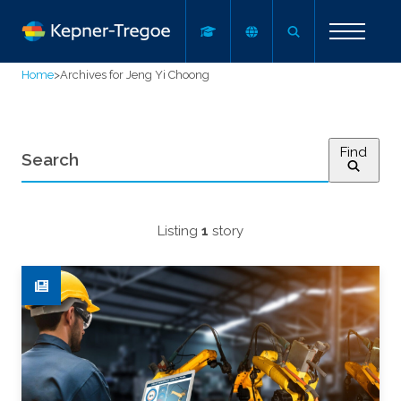
Home
>
Archives for Jeng Yi Choong
Find
Listing
1
story