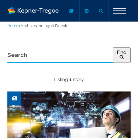
Home
>
Archives for Ingrid Dueck
Find
Listing
1
story