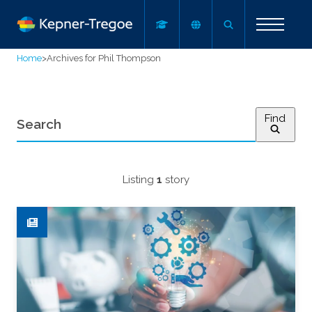
Home
>
Archives for Phil Thompson
Find
Listing
1
story