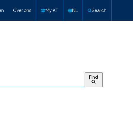
en
Over ons
My KT
NL
Search
Find