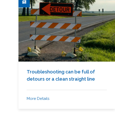
Troubleshooting can be full of
detours or a clean straight line
More Details