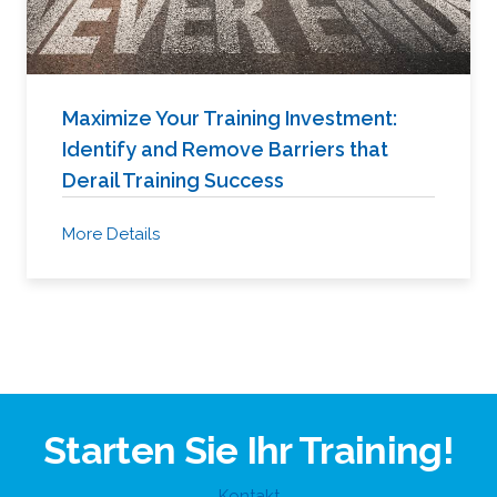
Maximize Your Training Investment:
Identify and Remove Barriers that
Derail Training Success
More Details
Starten Sie Ihr Training!
Kontakt