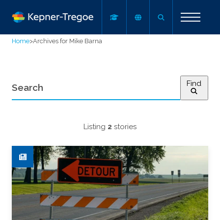
Home
>
Archives for Mike Barna
Find
Listing
2
stories