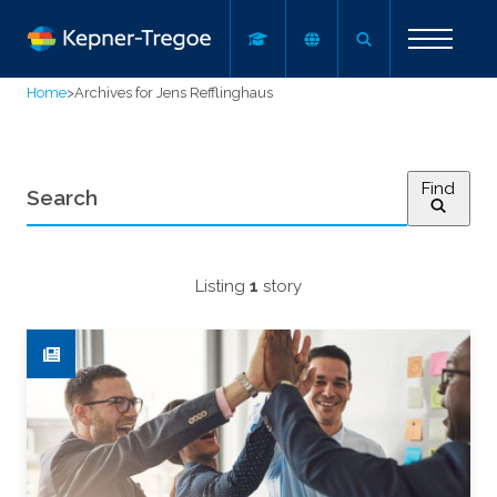
Home
>
Archives for Jens Refflinghaus
Find
Listing
1
story