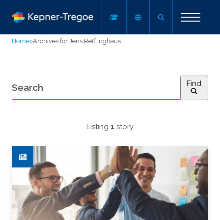
Home
>
Archives for Jens Refflinghaus
Find
Listing
1
story