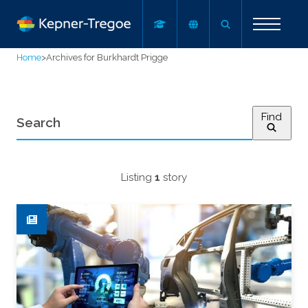
Home
>
Archives for Burkhardt Prigge
Find
Listing
1
story