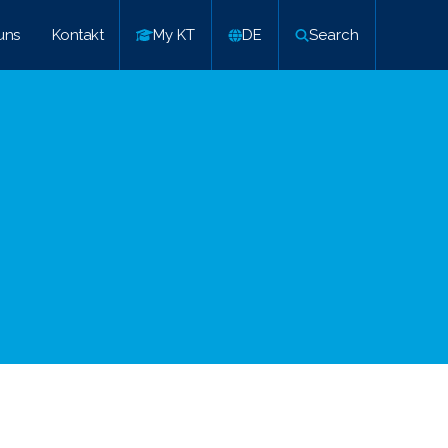
uns
Kontakt
My KT
DE
Search