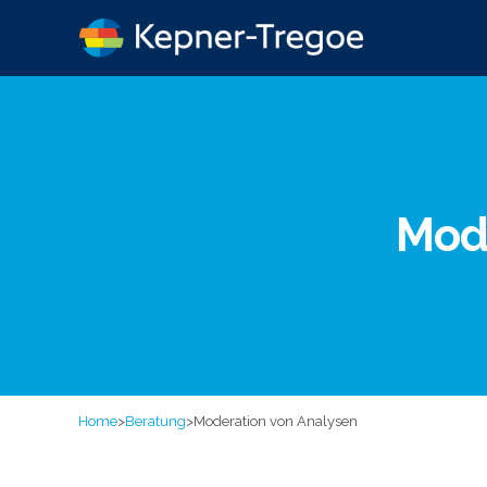
Mod
Home
>
Beratung
>
Moderation von Analysen