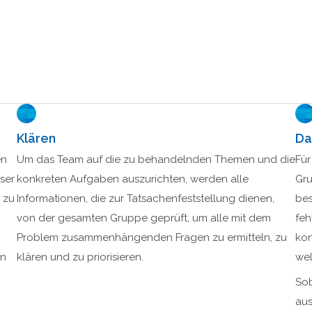
Klären
Da
en
Um das Team auf die zu behandelnden Themen und die
Für
ser
konkreten Aufgaben auszurichten, werden alle
Gru
 zu
Informationen, die zur Tatsachenfeststellung dienen,
bes
von der gesamten Gruppe geprüft, um alle mit dem
feh
Problem zusammenhängenden Fragen zu ermitteln, zu
kon
en
klären und zu priorisieren.
wel
Sob
aus