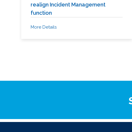
realign Incident Management
function
More Details