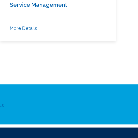
Service Management
More Details
us