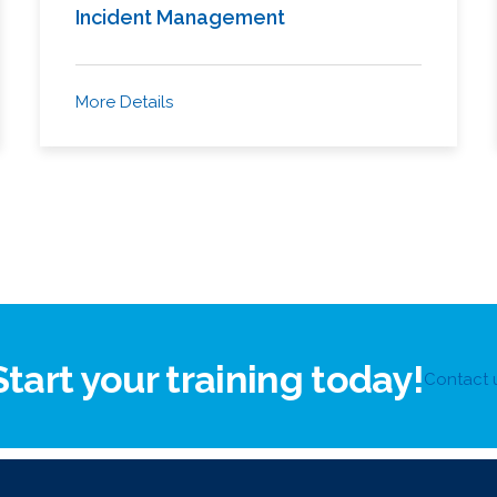
Incident Management
More Details
Start your training today!
Contact 