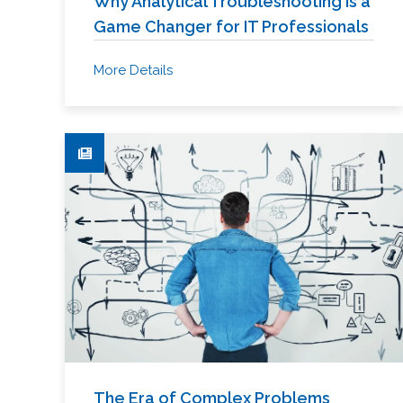
Why Analytical Troubleshooting is a
Game Changer for IT Professionals
More Details
The Era of Complex Problems