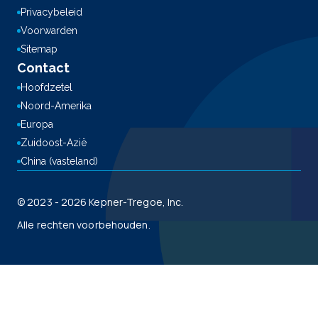
Privacybeleid
Voorwarden
Sitemap
Contact
Hoofdzetel
Noord-Amerika
Europa
Zuidoost-Azië
China (vasteland)
© 2023 - 2026 Kepner-Tregoe, Inc.
Alle rechten voorbehouden.
This site is registered on
wpml.org
as a development site. Switch to a production
site key to
remove this banner
.