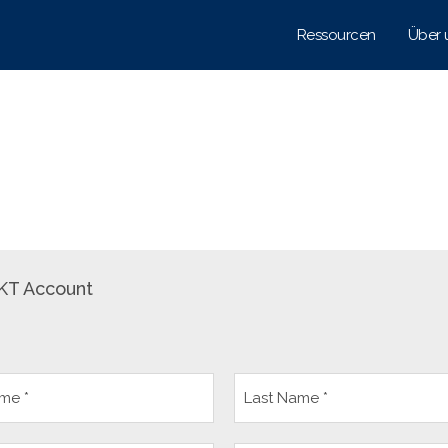
Ressourcen
Über 
KT Account