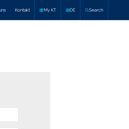
uns
Kontakt
My KT
DE
Search