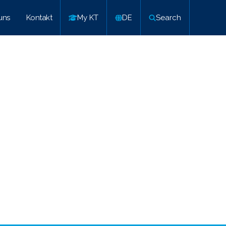
uns
Kontakt
My KT
DE
Search