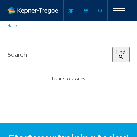
Home
Find
Listing
0
stories